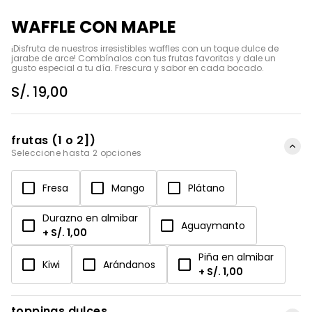
WAFFLE CON MAPLE
¡Disfruta de nuestros irresistibles waffles con un toque dulce de 
jarabe de arce! Combínalos con tus frutas favoritas y dale un 
gusto especial a tu día. Frescura y sabor en cada bocado.
S/. 19,00
frutas (1 o 2])
Seleccione hasta 2 opciones
Fresa
Mango
Plátano
Durazno en almibar
Aguaymanto
+ S/. 1,00
Piña en almibar
Kiwi
Arándanos
+ S/. 1,00
toppings dulces